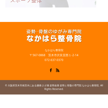
なかはら整骨院
〒567-0868 茨木市沢良宜西１-2-14
072-637-0370
Facebook
RSS
©
. All
大阪府茨木市南茨木にある腰痛 ひざ痛 姿勢改善 姿勢と骨盤の専門院 なかはら整骨院
Rights Reserved.