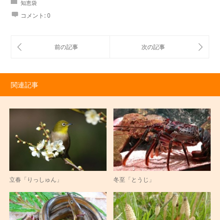
知恵袋
コメント:
0
関連記事
立春「りっしゅん」
冬至「とうじ」